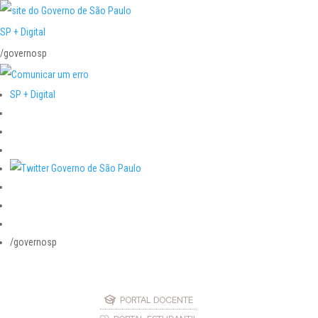
SP + Digital
/governosp
SP + Digital
/governosp
PORTAL DOCENTE