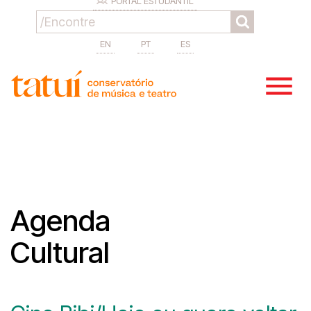
PORTAL ESTUDANTIL
EN
PT
ES
Agenda
Cultural