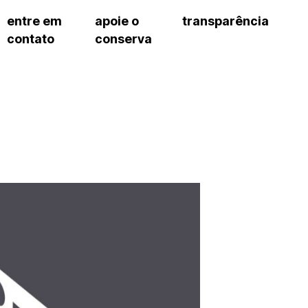
entre em
apoie o
transparência
contato
conserva
sco
patrocinadores e parcerias
contrato de gestão
s frequentes
doações de pessoa jurídica
prestação de contas
gar
doações de pessoa física
recursos humanos
onservatório
nota fiscal paulista (nfp)
compras e serviços
cnica social
a de imprensa
conosco