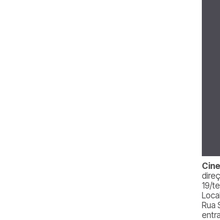
Cine
dire
19/te
Loca
Rua 
entr