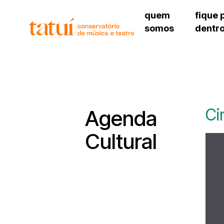
quem
fique 
somos
dentr
histórico
agenda cultural
governança
calendário escolar
unidades e setores
programas de conc
regimento escolar
revistas digitais
corpo docente
espaço estudantil
Ci
Agenda
Cultural