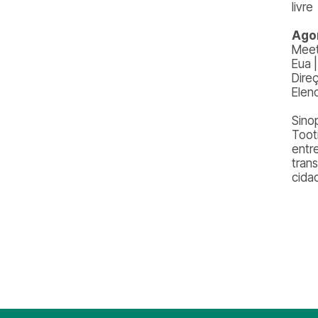
livre
Agor
Meet
Eua 
Dire
Elen
Sinop
Toot
entre
tran
cida