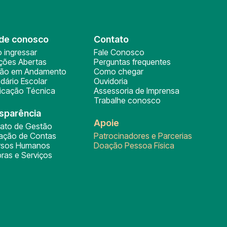
de conosco
Contato
 ingressar
Fale Conosco
ições Abertas
Perguntas frequentes
ção em Andamento
Como chegar
dário Escolar
Ouvidoria
ficação Técnica
Assessoria de Imprensa
Trabalhe conosco
sparência
Apoie
rato de Gestão
tação de Contas
Patrocinadores e Parcerias
rsos Humanos
Doação Pessoa Física
ras e Serviços