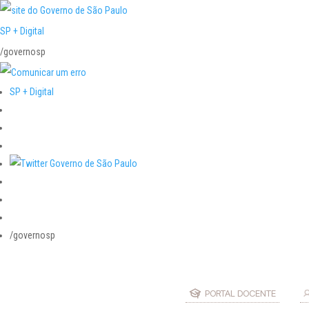
SP + Digital
/governosp
SP + Digital
/governosp
PORTAL DOCENTE