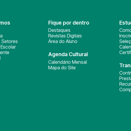
omos
Fique por dentro
Estu
Destaques
Como
ça
Revistas Digitais
Inscr
 Setores
Área do Aluno
Sele
Escolar
Calen
ente
Certi
Agenda Cultural
l
Calendário Mensal
Tran
Mapa do Site
Cont
Pres
Recu
Comp