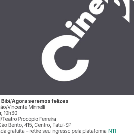
 Bibi
/
Agora seremos felizes
ção/Vincente Minnelli
r, 19h30
l/Teatro Procópio Ferreira
São Bento, 415, Centro, Tatuí-SP
ada gratuita – retire seu ingresso pela plataforma
INTI