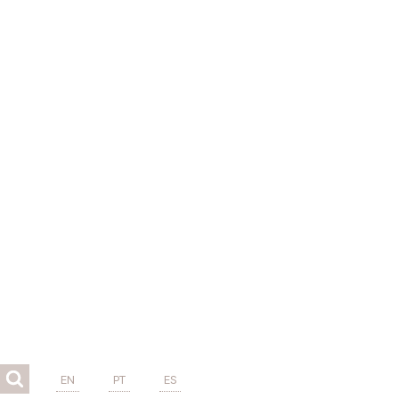
EN
PT
ES