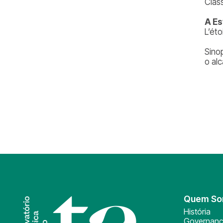
Class
A Es
L’ét
Sino
o al
Quem S
História
Governan