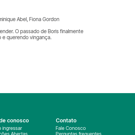
ominique Abel, Fiona Gordon
tender. O passado de Boris finalmente
o e querendo vingança.
de conosco
Contato
 ingressar
Fale Conosco
ições Abertas
Perguntas frequentes