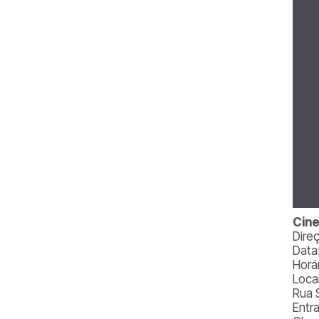
Cine
Dire
Data
Horá
Loca
Rua 
Entr