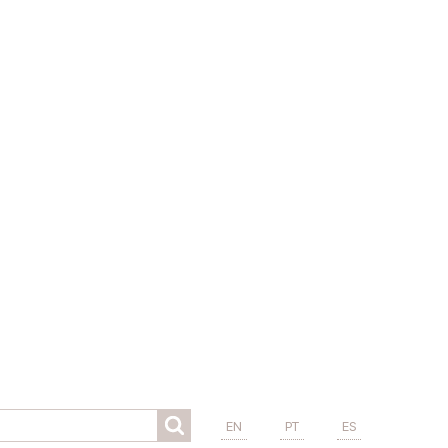
EN
PT
ES