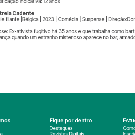
ificação indicativa: 12 anos
trela Cadente
oile filante |Bélgica | 2023 | Comédia | Suspense | Direção:D
pse: Ex-ativista fugitivo há 35 anos e que trabalha como bar
cança quando um estranho misterioso aparece no bar, armad
omos
Fique por dentro
Estu
Destaques
Como
ça
Revistas Digitais
Inscr