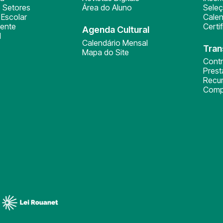
 Setores
Área do Aluno
Sele
Escolar
Calen
ente
Certi
Agenda Cultural
l
Calendário Mensal
Tran
Mapa do Site
Cont
Pres
Recu
Comp