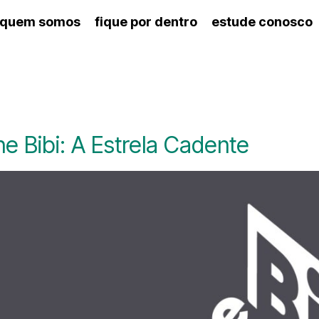
quem somos
fique por dentro
estude conosco
ico
agenda cultural
artes cênicas
nança
calendário escolar
des e setores
programas de concerto
ento escolar
revistas digitais
 docente
espaço estudantil
ne Bibi: A Estrela Cadente