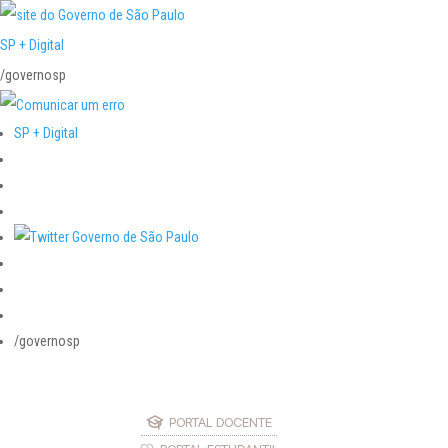
SP + Digital
/governosp
SP + Digital
/governosp
PORTAL DOCENTE