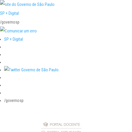
SP + Digital
/governosp
SP + Digital
/governosp
PORTAL DOCENTE