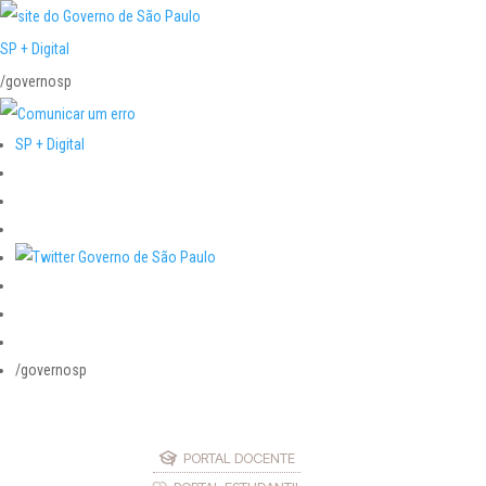
SP + Digital
/governosp
SP + Digital
/governosp
PORTAL DOCENTE