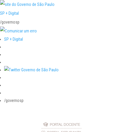
SP + Digital
/governosp
SP + Digital
/governosp
PORTAL DOCENTE