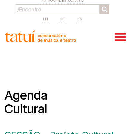
PORTAL ESTUDANTIL
EN
PT
ES
Agenda
Cultural