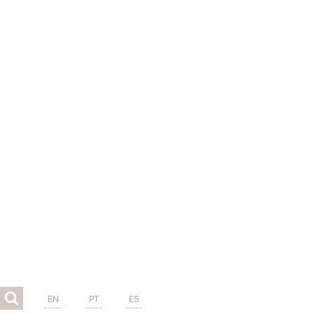
EN
PT
ES