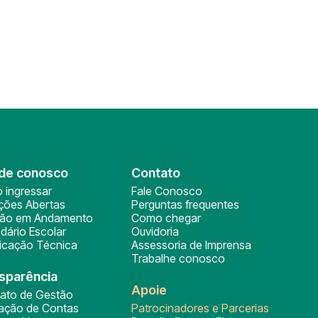
de conosco
Contato
 ingressar
Fale Conosco
ições Abertas
Perguntas frequentes
ção em Andamento
Como chegar
dário Escolar
Ouvidoria
ficação Técnica
Assessoria de Imprensa
Trabalhe conosco
sparência
Apoie
rato de Gestão
tação de Contas
Patrocinadores e Parcerias