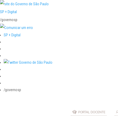
SP + Digital
/governosp
SP + Digital
/governosp
PORTAL DOCENTE