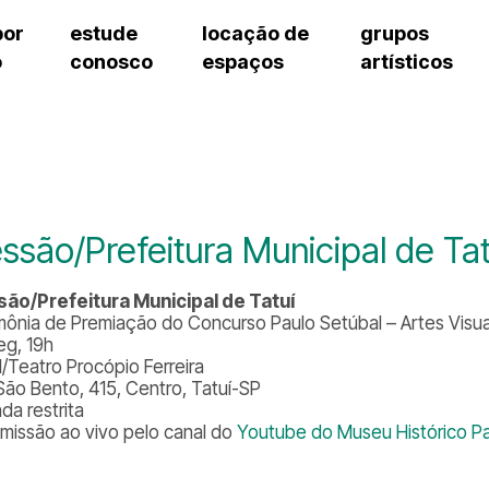
por
estude
locação de
grupos
o
conosco
espaços
artísticos
cursos regulares
bilheteria
teatro procópio ferreira
artes cênicas
grupos artísticos de bolsistas
fale cono
cursos livres
cursos regulares
salão villa-lobos
música
grupos pedagógicos – sede
ouvidoria 
cursos de aperfeiçoamento
cursos livres
erto
auditório unidade chiquinha gonzaga
processo seletivo
grupos pedagógicos – polo
pergunta
chiquinha gonzaga
cursos de aperfeiçoamento
orientações para locação
como che
a
visite o c
3
sceic-sp
ssão/Prefeitura Municipal de Tat
to
equipe té
josé do rio pardo
assessori
ão/Prefeitura Municipal de Tatuí
trabalhe 
mônia de Premiação do Concurso Paulo Setúbal – Artes Visua
eg, 19h
l/Teatro Procópio Ferreira
São Bento, 415, Centro, Tatuí-SP
da restrita
smissão ao vivo pelo canal do
Youtube do Museu Histórico Pa