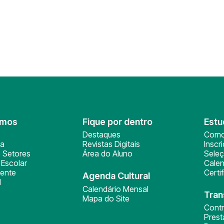
omos
Fique por dentro
Estu
Destaques
Como
ça
Revistas Digitais
Inscr
 Setores
Área do Aluno
Sele
Escolar
Calen
ente
Certi
Agenda Cultural
l
Calendário Mensal
Tran
Mapa do Site
Cont
Pres