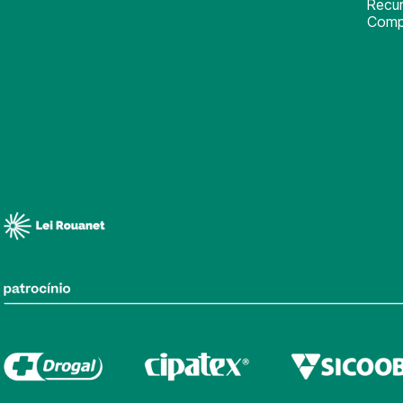
Recu
Comp