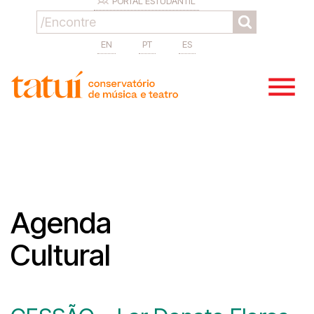
PORTAL ESTUDANTIL
EN
PT
ES
Agenda
Cultural