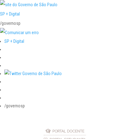
SP + Digital
/governosp
SP + Digital
/governosp
PORTAL DOCENTE