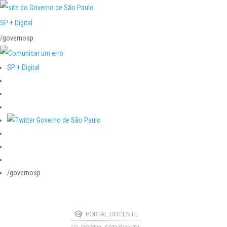
SP + Digital
/governosp
SP + Digital
/governosp
PORTAL DOCENTE