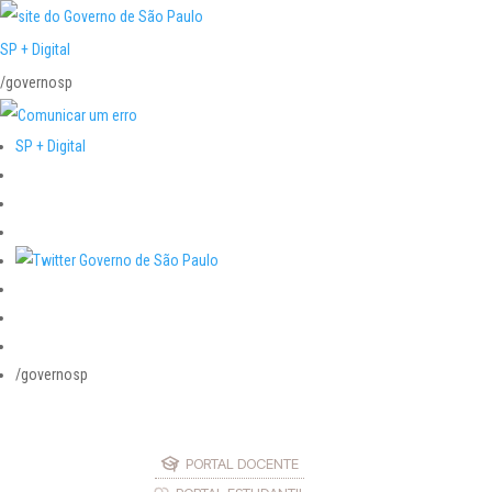
SP + Digital
/governosp
SP + Digital
/governosp
PORTAL DOCENTE