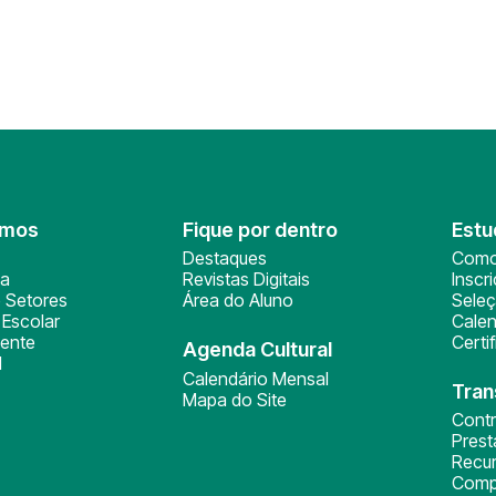
omos
Fique por dentro
Estu
Destaques
Como
ça
Revistas Digitais
Inscr
 Setores
Área do Aluno
Sele
Escolar
Calen
ente
Certi
Agenda Cultural
l
Calendário Mensal
Tran
Mapa do Site
Cont
Pres
Recu
Comp