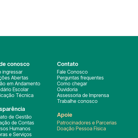
de conosco
Contato
 ingressar
Fale Conosco
ições Abertas
Perguntas frequentes
ção em Andamento
Como chegar
dário Escolar
Ouvidoria
ficação Técnica
Assessoria de Imprensa
Trabalhe conosco
sparência
Apoie
rato de Gestão
tação de Contas
Patrocinadores e Parcerias
rsos Humanos
Doação Pessoa Física
ras e Serviços