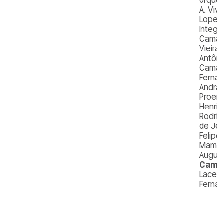
A. Vi
Lope
Inte
Cama
Viei
Antô
Cama
Fern
Andr
Proe
Henr
Rodr
de J
Feli
Mame
Augu
Cam
Lace
Fern