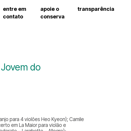
entre em
apoie o
transparência
contato
conserva
sco
patrocinadores e parcerias
contrato de gestão
s frequentes
doações de pessoa jurídica
prestação de contas
gar
doações de pessoa física
recursos humanos
onservatório
nota fiscal paulista (nfp)
compras e serviços
cnica social
a de imprensa
e Jovem do
conosco
anjo para 4 violões Heo Kyeon); Camile
certo em La Maior para violão e
oderato – Larghetto – Allegro);