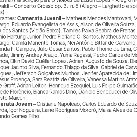
valdi – Concerto Grosso op. 3, n. 8 (Allegro – Larghetto e spi
s)
grantes:
Camerata
Juvenil
– Matheus Mendes Mantovani, 
rgo, Eduardo Evangelista de Assis, Alison de Oliveira Souza,
ra dos Santos (Violão Baixo), Tamires Paiva Seabra de Freitas
nio Hartung Junior, Pedro Floriano C. Santos, Matheus Monte
rgo, Camila Manente Tomás, Nei Antônio Bittar de Carvalho, 
anda F. Campos, Júlio César Santos, Pablo Thomé de Lima, C
ade, Jimmy Andrey Araújo, Yuma Ragassi, Pedro Carlos de Mo
nça, Elkin David Cuéllar Lopez, Adrian Augusto de Souza, Di
ique Jacinto Silva, Fernando Thiago da Silva, Gabriel de Carv
igues, Jefferson Golçalves Munhos, Jenifer Aparecida de Li
esus Proença, Sara Beatriz de Oliveira, Vanessa Martins Arato
pe Graff, Adrian Leiton, Henrique Ezequiel, Luis Felipe Guim
de Florêncio, Bianca Ramos Dino, Daniele Beneducci de Olive
sto Maicon.
erata
Jovem –
Cristiane Napoleão, Carlos Eduardo de Souza
rda, Igor Nogueira, Laíne Rodrigues Mororó, Maisa Alves de O
ando Gomes Filho