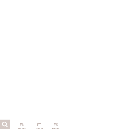
EN
PT
ES