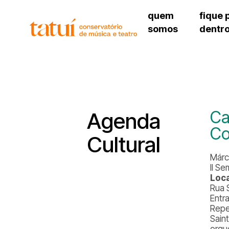
quem
fique 
somos
dentr
histórico
agenda cultural
governança
calendário escolar
unidades e setores
programas de conc
regimento escolar
revistas digitais
corpo docente
espaço estudantil
Ca
Agenda
Co
Cultural
Márc
II S
Loca
Rua 
Entr
Repe
Sain
orqu