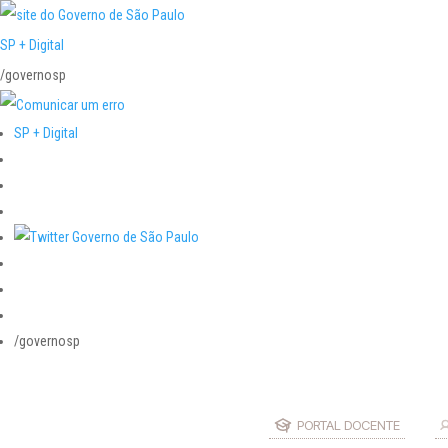
SP + Digital
/governosp
SP + Digital
/governosp
PORTAL DOCENTE