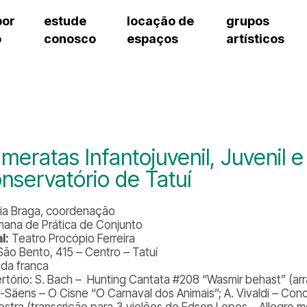
por
estude
locação de
grupos
o
conosco
espaços
artísticos
teatro procópio ferreira
artes cênicas
grupos artísticos de bolsistas
fale cono
salão villa-lobos
música
grupos pedagógicos – sede
pergunta
erto
auditório unidade chiquinha gonzaga
processo seletivo
grupos pedagógicos – polo
como che
orientações para locação
visite o c
equipe té
assessori
meratas Infantojuvenil, Juvenil 
trabalhe 
nservatório de Tatuí
ia Braga, coordenação
emana de Prática de Conjunto
l:
Teatro Procópio Ferreira
São Bento, 415 – Centro – Tatuí
ada franca
rtório:
S. Bach – Hunting Cantata #208 “Wasmir behast” (arr
t-Säens – O Cisne “O Carnaval dos Animais”; A. Vivaldi – Con
estra (transcrição para 3 violões de Edson Lopes – Allegro m