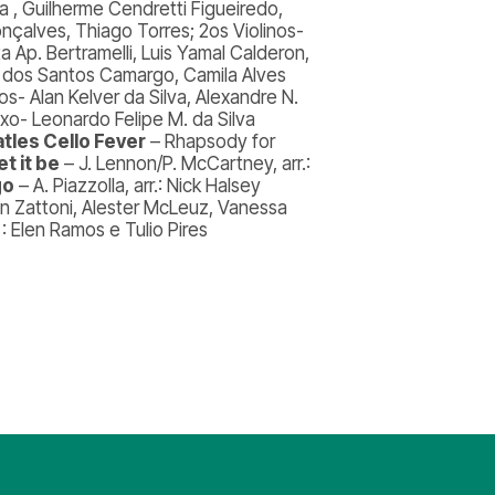
a , Guilherme Cendretti Figueiredo,
nçalves, Thiago Torres; 2os Violinos-
 Ap. Bertramelli, Luis Yamal Calderon,
o dos Santos Camargo, Camila Alves
os- Alan Kelver da Silva, Alexandre N.
ixo- Leonardo Felipe M. da Silva
tles Cello Fever
– Rhapsody for
et it be
– J. Lennon/P. McCartney, arr.:
go
– A. Piazzolla, arr.: Nick Halsey
on Zattoni, Alester McLeuz, Vanessa
: Elen Ramos e Tulio Pires