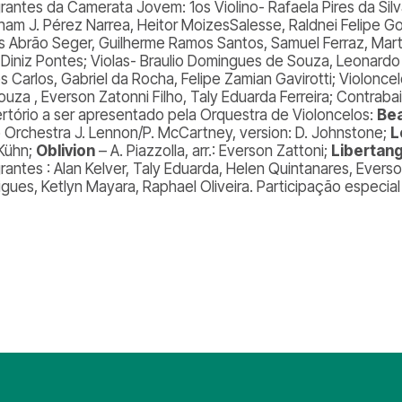
grantes da Camerata Jovem: 1os Violino- Rafaela Pires da Silv
ham J. Pérez Narrea, Heitor MoizesSalesse, Raldnei Felipe Go
s Abrão Seger, Guilherme Ramos Santos, Samuel Ferraz, Marta
 Diniz Pontes; Violas- Braulio Domingues de Souza, Leonard
 Carlos, Gabriel da Rocha, Felipe Zamian Gavirotti; Violoncel
ouza , Everson Zatonni Filho, Taly Eduarda Ferreira; Contraba
rtório a ser apresentado pela Orquestra de Violoncelos:
Bea
o Orchestra J. Lennon/P. McCartney, version: D. Johnstone;
L
 Kühn;
Oblivion
– A. Piazzolla, arr.: Everson Zattoni;
Libertan
grantes : Alan Kelver, Taly Eduarda, Helen Quintanares, Evers
gues, Ketlyn Mayara, Raphael Oliveira. Participação especial 