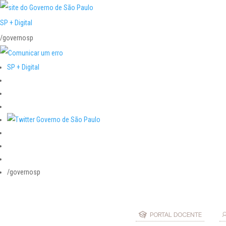
SP + Digital
/governosp
SP + Digital
/governosp
PORTAL DOCENTE