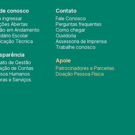
de conosco
Contato
 ingressar
Fale Conosco
ições Abertas
Perguntas frequentes
ção em Andamento
Como chegar
dário Escolar
Ouvidoria
ficação Técnica
Assessoria de Imprensa
Trabalhe conosco
sparência
Apoie
rato de Gestão
tação de Contas
Patrocinadores e Parcerias
rsos Humanos
Doação Pessoa Física
ras e Serviços