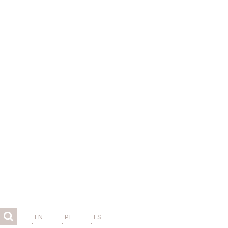
EN
PT
ES