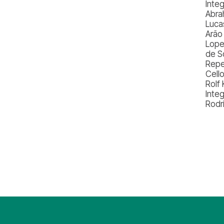
Inte
Abra
Luca
Arão
Lopes
de S
Repe
Cell
Rolf
Inte
Rodri