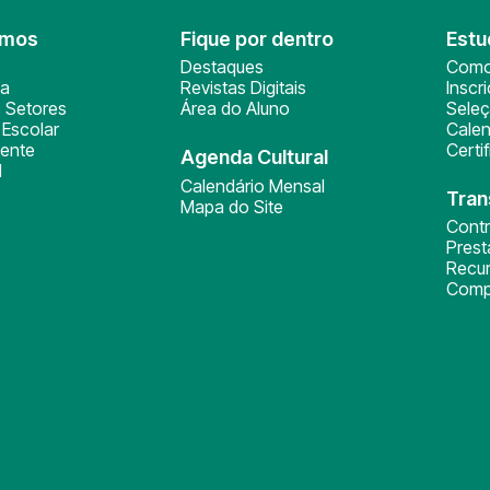
omos
Fique por dentro
Estu
Destaques
Como
ça
Revistas Digitais
Inscr
 Setores
Área do Aluno
Sele
Escolar
Calen
ente
Certi
Agenda Cultural
l
Calendário Mensal
Tran
Mapa do Site
Cont
Pres
Recu
Comp