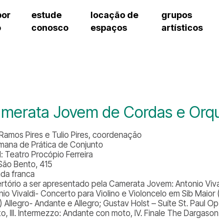
por
estude
locação de
grupos
o
conosco
espaços
artísticos
cursos regulares
bilheteria
teatro procópio ferreira
artes cênicas
grupos artísticos de bolsistas
fale cono
cursos livres
cursos regulares
salão villa-lobos
música
grupos pedagógicos – sede
ouvidoria 
cursos de aperfeiçoamento
cursos livres
erto
auditório unidade chiquinha gonzaga
processo seletivo
grupos pedagógicos – polo
pergunta
chiquinha gonzaga
cursos de aperfeiçoamento
orientações para locação
como che
a
visite o c
3
sceic-sp
merata Jovem de Cordas e Orqu
to
equipe té
josé do rio pardo
assessori
 Ramos Pires e Tulio Pires, coordenação
trabalhe 
Semana de Prática de Conjunto
l: Teatro Procópio Ferreira
São Bento, 415
ada franca
rtório a ser apresentado pela Camerata Jovem: Antonio Vival
nio Vivaldi- Concerto para Violino e Violoncelo em Sib Maior (
) Allegro- Andante e Allegro; Gustav Holst – Suíte St. Paul Op. 
o, III. Intermezzo: Andante con moto, IV. Finale The Dargason: