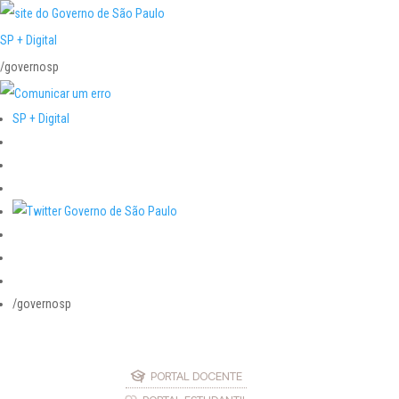
SP + Digital
/governosp
SP + Digital
/governosp
PORTAL DOCENTE