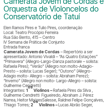
Camerata Jovem de Cordas e
Orquestra de Violoncelos do
Conservatório de Tatuí
Elen Ramos Pires e Tulio Pires, coordenação
Local: Teatro Procópio Ferreira
Rua São Bento, 415 – Centro
IV Semana de Prática de Conjunto
Entrada franca
Camerata Jovem de Cordas
–
Repertório a ser
apresentado:
Antonio Vivaldi – “As Quatro Estações”
“Primavera” (
Allegro-Largo-Danza pastorale – solista:
Rafaela Pires);
“Verão” (
Allegro non molto-Adagio-
Presto – solista: Lucas Seger); “
Outono” (A
llegro-
Adagio molto- Allegro – solista: Abraham Perez);
“
Inverno” (
Allegro non molto- Largo-Allegro – solista:
Guilherme Cendretti)
os
Integrantes:
1
Violinos –
Rafaela Pires da Silva ,
Guilherme Cendretti Figueiredo, Abraham J. Pérez
Narrea, Heitor MoizesSalesse, Raldnei Felipe Gonçalves,
os
Thiago Torres;
2
Violinos –
Lucas Abrão Seger,