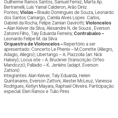
Guilherme Ramos Santos, Samuel Ferraz, Marta Ap.
Bertramelli, Luis Yamal Calderon, Arão Diniz
Pontes;
Violas –
Braulio Domingues de Souza, Leonardo
dos Santos Camargo, Camila Alves Lopes Carlos,
Gabriel da Rocha, Felipe Zamian Gavirotti;
Violoncelos
–
Alan Kelver da Silva, Alexandre N. de Souza , Everson
Zatonni Filho, Taly Eduarda Ferreira;
Contrabaixo –
Leonardo Felipe M. da Silva
Orquestra de Violoncelos –
Repertório a ser
apresentado:
Concerto Le Phenix – M.Corrette (Allegro,
Adagio, Allegro); Libertango – A. Piazzolla (arr. Nick
Halsey); Locus iste – A. Bruckner (transcrição Orfeo
Mandozzi); Palladio – K. Jenkins (adapt. Everson
Zattoni)
Integrantes:
Alan Kelver, Taly Eduarda, Helen
Quintanares, Everson Zattoni, Alester McLeuz, Vanessa
Rodrigues, Ketlyn Mayara, Raphael Oliveira. Participação
especial: Elen Ramos e Tulio Pires