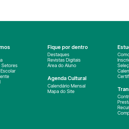
omos
Fique por dentro
Estu
Destaques
Como
ça
Revistas Digitais
Inscr
 Setores
Área do Aluno
Sele
Escolar
Calen
ente
Certi
Agenda Cultural
l
Calendário Mensal
Tran
Mapa do Site
Cont
Pres
Recu
Comp