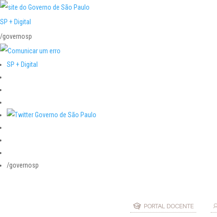
SP + Digital
/governosp
SP + Digital
/governosp
PORTAL DOCENTE