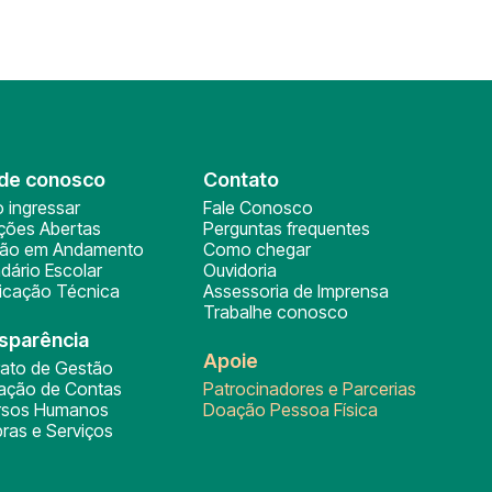
de conosco
Contato
 ingressar
Fale Conosco
ições Abertas
Perguntas frequentes
ção em Andamento
Como chegar
dário Escolar
Ouvidoria
ficação Técnica
Assessoria de Imprensa
Trabalhe conosco
sparência
Apoie
rato de Gestão
tação de Contas
Patrocinadores e Parcerias
rsos Humanos
Doação Pessoa Física
ras e Serviços