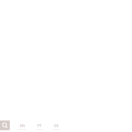
EN
PT
ES