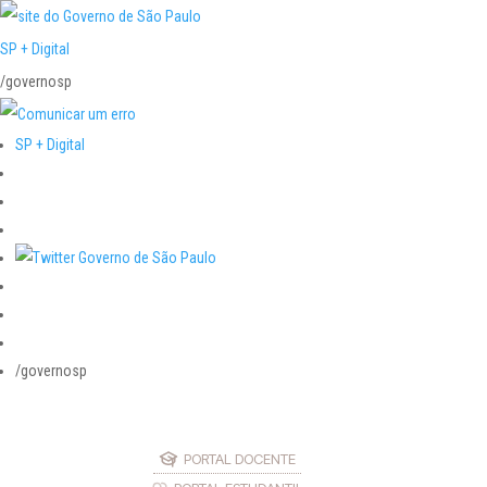
SP + Digital
/governosp
SP + Digital
/governosp
PORTAL DOCENTE