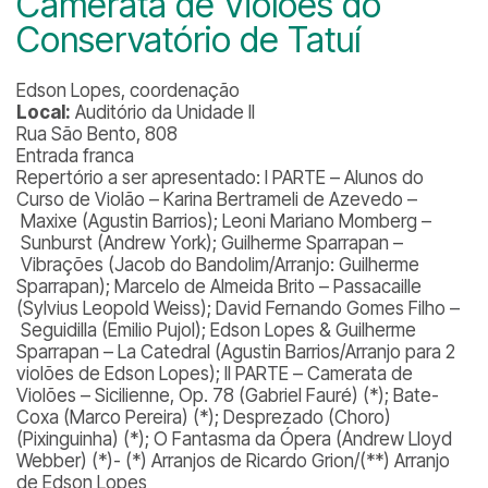
Camerata de Violões do
Conservatório de Tatuí
Edson Lopes, coordenação
Local:
Auditório da Unidade II
Rua São Bento, 808
Entrada franca
Repertório a ser apresentado:
I PARTE – Alunos do
Curso de Violão – Karina Bertrameli de Azevedo –
Maxixe (Agustin Barrios); Leoni Mariano Momberg –
Sunburst (Andrew York​); Guilherme Sparrapan –
Vibrações (Jacob do Bandolim/Arranjo: Guilherme
Sparrapan); Marcelo de Almeida Brito – Passacaille
(Sylvius Leopold Weiss); David Fernando Gomes Filho –
Seguidilla (Emilio Pujol); Edson Lopes & Guilherme
Sparrapan – La Catedral (Agustin Barrios/Arranjo para 2
violões de Edson Lopes); II PARTE – Camerata de
Violões – Sicilienne, Op. 78 (Gabriel Fauré) (*); Bate-
Coxa (Marco Pereira) (*); Desprezado (Choro)
(Pixinguinha) (*); O Fantasma da Ópera (Andrew Lloyd
Webber) (*)- (*) Arranjos de Ricardo Grion/(**) Arranjo
de Edson Lopes