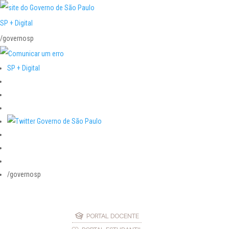
SP + Digital
/governosp
SP + Digital
/governosp
PORTAL DOCENTE