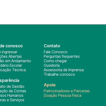
de conosco
Contato
 ingressar
Fale Conosco
ições Abertas
Perguntas frequentes
ção em Andamento
Como chegar
dário Escolar
Ouvidoria
ficação Técnica
Assessoria de Imprensa
Trabalhe conosco
sparência
Apoie
rato de Gestão
tação de Contas
Patrocinadores e Parcerias
rsos Humanos
Doação Pessoa Física
ras e Serviços