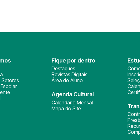
omos
Fique por dentro
Estu
Destaques
Como
ça
Revistas Digitais
Inscr
 Setores
Área do Aluno
Sele
Escolar
Calen
ente
Certi
Agenda Cultural
l
Calendário Mensal
Tran
Mapa do Site
Cont
Pres
Recu
Comp