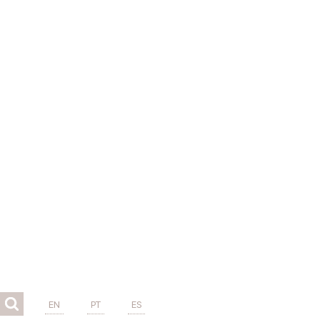
EN
PT
ES