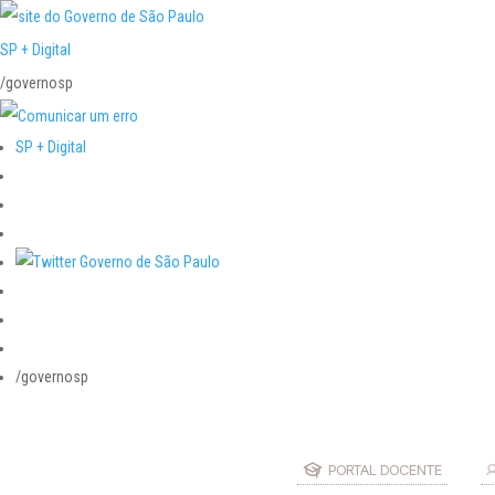
SP + Digital
/governosp
SP + Digital
/governosp
PORTAL DOCENTE