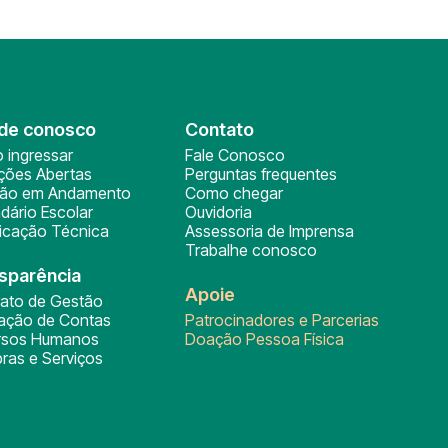
de conosco
Contato
 ingressar
Fale Conosco
ições Abertas
Perguntas frequentes
ção em Andamento
Como chegar
dário Escolar
Ouvidoria
ficação Técnica
Assessoria de Imprensa
Trabalhe conosco
sparência
Apoie
rato de Gestão
tação de Contas
Patrocinadores e Parcerias
rsos Humanos
Doação Pessoa Física
ras e Serviços