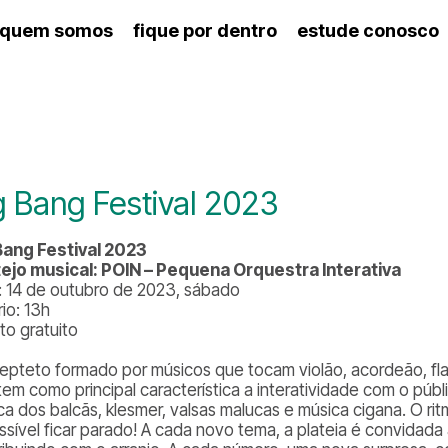
quem somos
fique por dentro
estude conosco
ico
agenda cultural
artes cênicas
nança
calendário escolar
des e setores
programas de concerto
ento escolar
revistas digitais
 docente
espaço estudantil
g Bang Festival 2023
Bang Festival 2023
ejo musical: POIN – Pequena Orquestra Interativa
: 14 de outubro de 2023, sábado
io: 13h
to gratuito
epteto formado por músicos que tocam violão, acordeão, fla
tem como principal característica a interatividade com o púb
ca dos balcãs, klesmer, valsas malucas e música cigana. O ri
ssível ficar parado! A cada novo tema, a plateia é convidada 