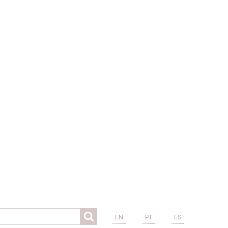
EN
PT
ES