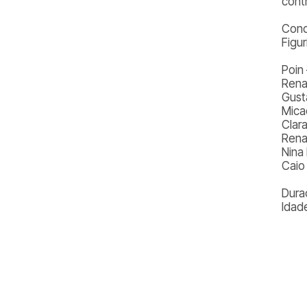
cont
Conc
Figu
Poin
Rena
Gust
Micae
Clara
Rena
Nina
Caio
Dura
Idad