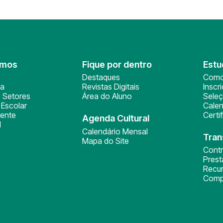
omos
Fique por dentro
Estu
Destaques
Como
ça
Revistas Digitais
Inscr
 Setores
Área do Aluno
Sele
Escolar
Calen
ente
Certi
Agenda Cultural
l
Calendário Mensal
Tran
Mapa do Site
Cont
Pres
Recu
Comp