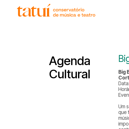
histór
gover
unida
regim
corpo
Bi
Agenda
Cultural
Big 
Cort
Data
Horár
Even
Um s
que 
músi
impo