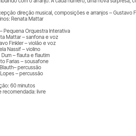
ribuindo com o arranjo. A cada número, uma nova surpresa, 
epção direção musical, composições e arranjos – Gustavo F
rinos: Renata Mattar
 – Pequena Orquestra Interativa
ta Mattar – sanfona e voz
avo Finkler – violão e voz
la Nassif – violino
 Dum – flauta e flautim
to Farias – sousafone
 Blauth– percussão
 Lopes – percussão
ção: 60 minutos
e recomendada: livre