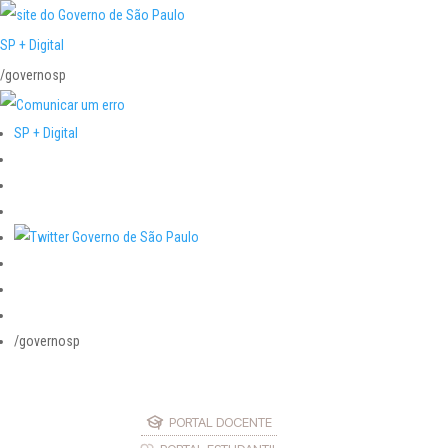
SP + Digital
/governosp
SP + Digital
/governosp
PORTAL DOCENTE