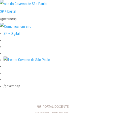
SP + Digital
/governosp
SP + Digital
/governosp
PORTAL DOCENTE