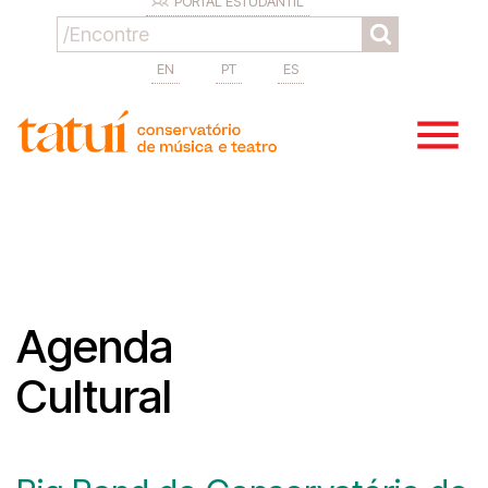
PORTAL ESTUDANTIL
EN
PT
ES
Agenda
Cultural