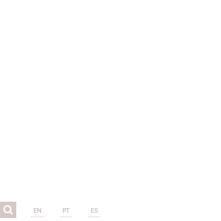
EN
PT
ES