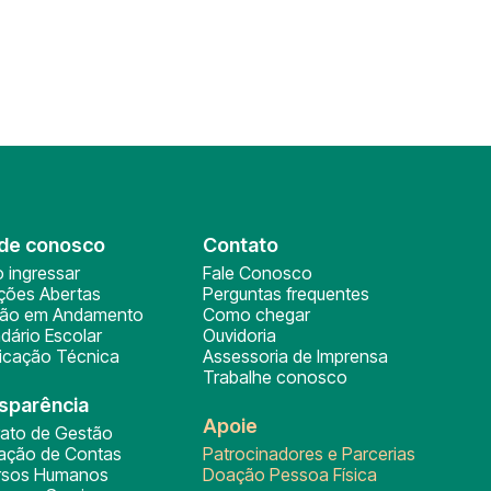
de conosco
Contato
 ingressar
Fale Conosco
ições Abertas
Perguntas frequentes
ção em Andamento
Como chegar
dário Escolar
Ouvidoria
ficação Técnica
Assessoria de Imprensa
Trabalhe conosco
sparência
Apoie
rato de Gestão
tação de Contas
Patrocinadores e Parcerias
rsos Humanos
Doação Pessoa Física