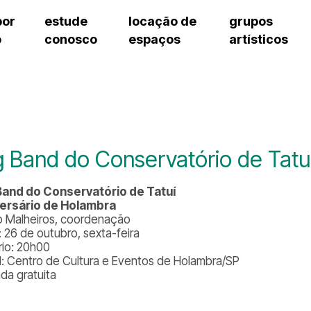
por
estude
locação de
grupos
o
conosco
espaços
artísticos
cursos regulares
bilheteria
teatro procópio ferreira
artes cênicas
grupos artísticos de bolsistas
fale cono
cursos livres
cursos regulares
salão villa-lobos
música
grupos pedagógicos – sede
ouvidoria 
cursos de aperfeiçoamento
cursos livres
erto
auditório unidade chiquinha gonzaga
processo seletivo
grupos pedagógicos – polo
pergunta
chiquinha gonzaga
cursos de aperfeiçoamento
orientações para locação
como che
a
visite o c
3
sceic-sp
g Band do Conservatório de Tatu
to
equipe té
josé do rio pardo
assessori
Band do Conservatório de Tatuí
trabalhe 
ersário de Holambra
o Malheiros, coordenação
: 26 de outubro, sexta-feira
rio: 20h00
l: Centro de Cultura e Eventos de Holambra/SP
ada gratuita