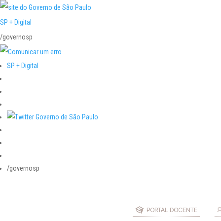
SP + Digital
/governosp
SP + Digital
/governosp
PORTAL DOCENTE