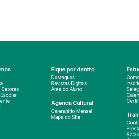
omos
Fique por dentro
Estu
Destaques
Como
ça
Revistas Digitais
Inscr
 Setores
Área do Aluno
Sele
Escolar
Calen
ente
Certi
Agenda Cultural
l
Calendário Mensal
Tran
Mapa do Site
Cont
Pres
Recu