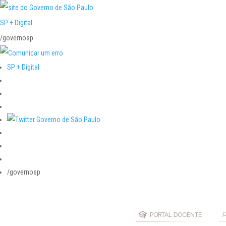
SP + Digital
/governosp
SP + Digital
/governosp
PORTAL DOCENTE