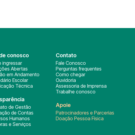
de conosco
Contato
 ingressar
Fale Conosco
ições Abertas
Perguntas frequentes
ção em Andamento
Como chegar
dário Escolar
Ouvidoria
ficação Técnica
Assessoria de Imprensa
Trabalhe conosco
sparência
Apoie
rato de Gestão
tação de Contas
Patrocinadores e Parcerias
rsos Humanos
Doação Pessoa Física
ras e Serviços