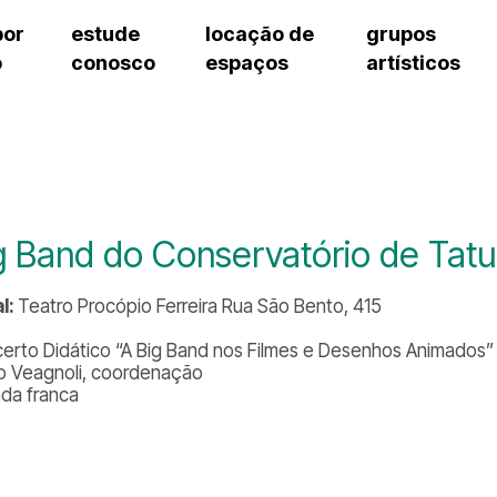
por
estude
locação de
grupos
o
conosco
espaços
artísticos
cursos regulares
bilheteria
teatro procópio ferreira
artes cênicas
grupos artísticos de bolsistas
fale cono
cursos livres
cursos regulares
salão villa-lobos
música
grupos pedagógicos – sede
ouvidoria 
cursos de aperfeiçoamento
cursos livres
erto
auditório unidade chiquinha gonzaga
processo seletivo
grupos pedagógicos – polo
pergunta
chiquinha gonzaga
cursos de aperfeiçoamento
orientações para locação
como che
a
visite o c
3
sceic-sp
g Band do Conservatório de Tatu
to
equipe té
josé do rio pardo
assessori
l:
Teatro Procópio Ferreira Rua São Bento, 415
trabalhe 
erto Didático “A Big Band nos Filmes e Desenhos Animados”
o Veagnoli, coordenação
ada franca