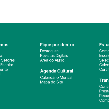
omos
Fique por dentro
Estu
Destaques
Como
ça
Revistas Digitais
Inscr
 Setores
Área do Aluno
Sele
Escolar
Calen
ente
Certi
Agenda Cultural
l
Calendário Mensal
Tran
Mapa do Site
Cont
Pres
Recu
Comp