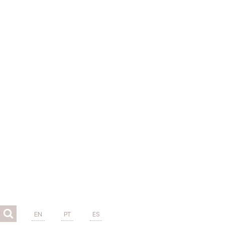
EN
PT
ES