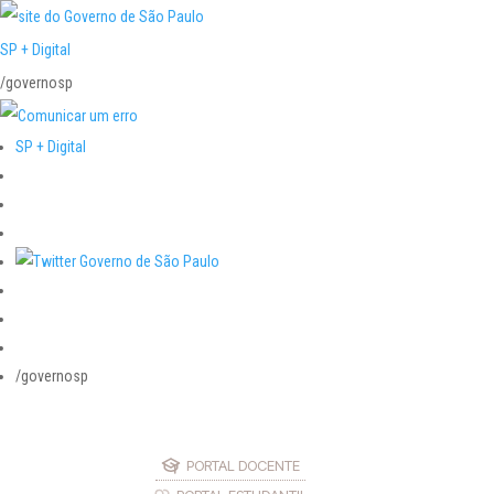
SP + Digital
/governosp
SP + Digital
/governosp
PORTAL DOCENTE