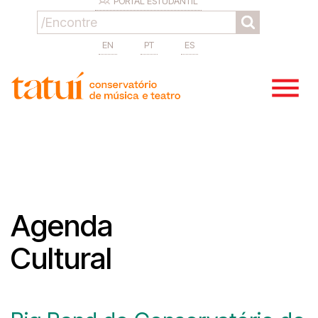
PORTAL ESTUDANTIL
EN
PT
ES
Agenda
Cultural