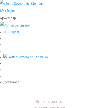
SP + Digital
/governosp
SP + Digital
/governosp
PORTAL DOCENTE