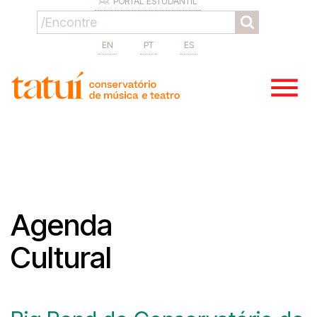
PORTAL ESTUDANTIL
EN
PT
ES
Agenda
Cultural