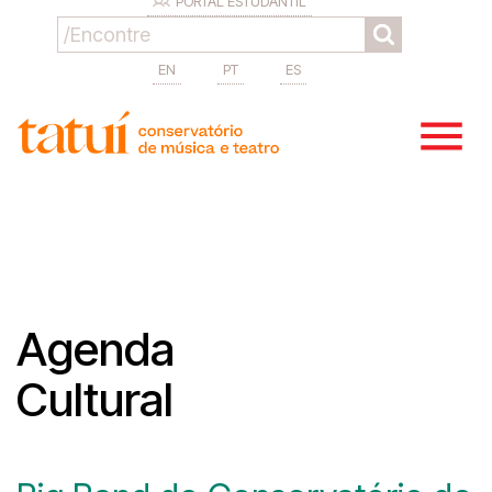
PORTAL ESTUDANTIL
EN
PT
ES
Agenda
Cultural