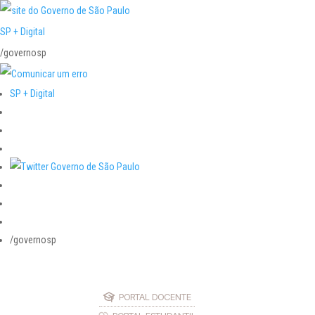
SP + Digital
/governosp
SP + Digital
/governosp
PORTAL DOCENTE