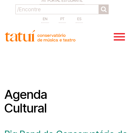
PORTAL ESTUDANTIL
EN
PT
ES
Agenda
Cultural