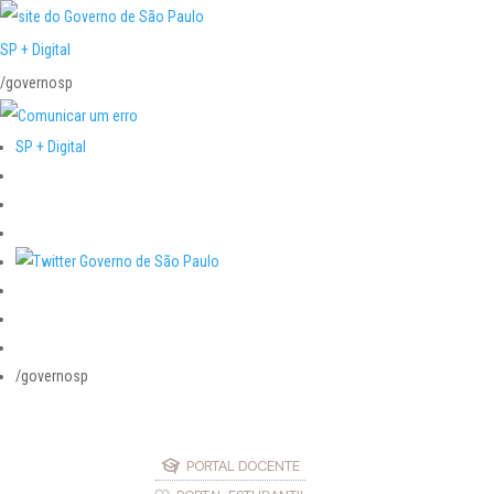
SP + Digital
/governosp
SP + Digital
/governosp
PORTAL DOCENTE