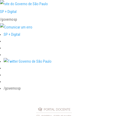
SP + Digital
/governosp
SP + Digital
/governosp
PORTAL DOCENTE