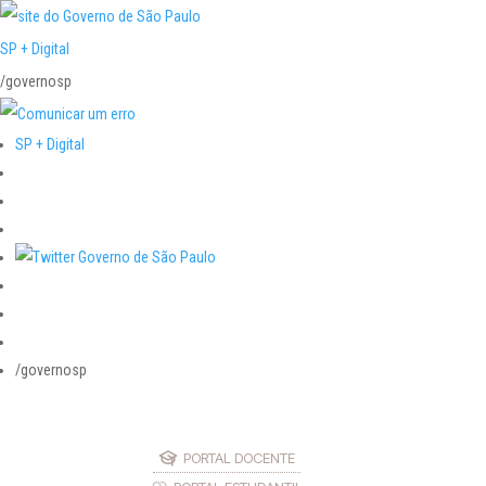
SP + Digital
/governosp
SP + Digital
/governosp
PORTAL DOCENTE