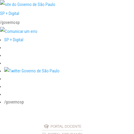
SP + Digital
/governosp
SP + Digital
/governosp
PORTAL DOCENTE