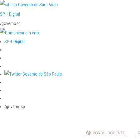
SP + Digital
/governosp
SP + Digital
/governosp
PORTAL DOCENTE