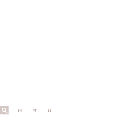
EN
PT
ES