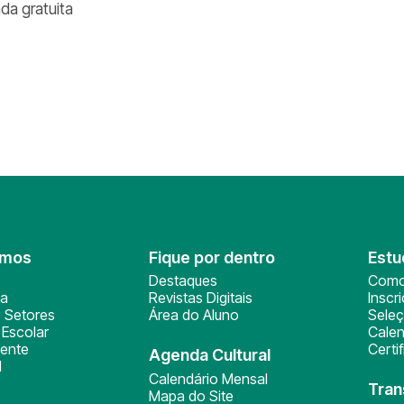
ada gratuita
omos
Fique por dentro
Estu
Destaques
Como
ça
Revistas Digitais
Inscr
 Setores
Área do Aluno
Sele
Escolar
Calen
ente
Certi
Agenda Cultural
l
Calendário Mensal
Tran
Mapa do Site