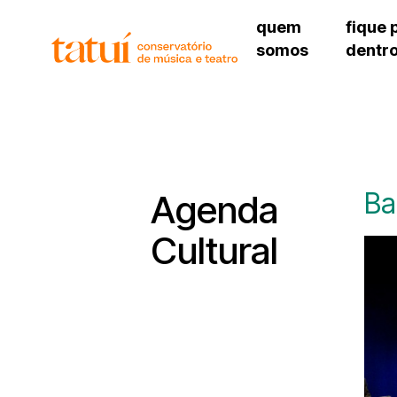
quem
fique 
somos
dentr
histórico
agenda cultural
governança
calendário escolar
unidades e setores
programas de conc
regimento escolar
revistas digitais
corpo docente
espaço estudantil
Ba
Agenda
Cultural