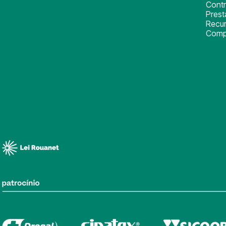
Cont
Pres
Recu
Comp