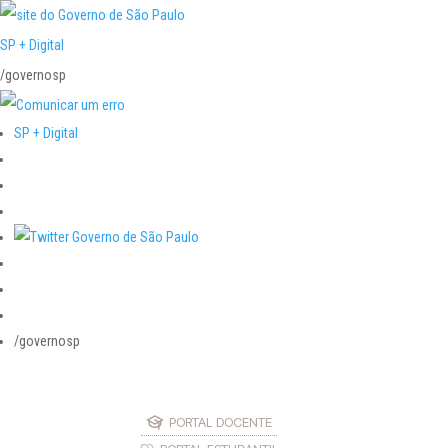
SP + Digital
/governosp
SP + Digital
/governosp
PORTAL DOCENTE