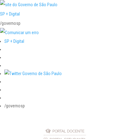
SP + Digital
/governosp
SP + Digital
/governosp
PORTAL DOCENTE