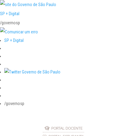
SP + Digital
/governosp
SP + Digital
/governosp
PORTAL DOCENTE