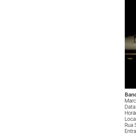
Band
Marc
Data
Horá
Loca
Rua 
Entr