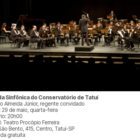
a Sinfônica do Conservatório de Tatuí
o Almeida Júnior, regente convidado
: 29 de maio, quarta-feira
rio: 20h00
l: Teatro Procópio Ferreira
São Bento, 415, Centro, Tatuí-SP
ada gratuita