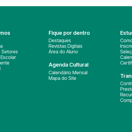
omos
Fique por dentro
Estu
Destaques
Como
ça
Revistas Digitais
Inscr
 Setores
Área do Aluno
Sele
Escolar
Calen
ente
Certi
Agenda Cultural
l
Calendário Mensal
Tran
Mapa do Site
Cont
Pres
Recu
Comp