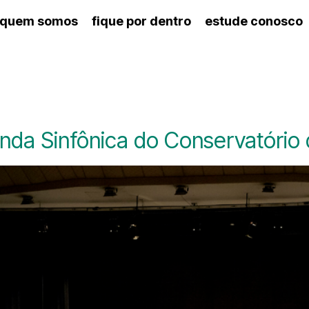
quem somos
fique por dentro
estude conosco
ico
agenda cultural
artes cênicas
nança
calendário escolar
des e setores
programas de concerto
ento escolar
revistas digitais
 docente
espaço estudantil
nda Sinfônica do Conservatório 