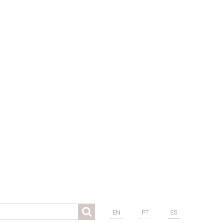
EN
PT
ES