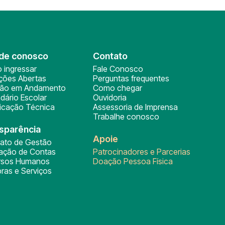
de conosco
Contato
 ingressar
Fale Conosco
ições Abertas
Perguntas frequentes
ção em Andamento
Como chegar
dário Escolar
Ouvidoria
ficação Técnica
Assessoria de Imprensa
Trabalhe conosco
sparência
Apoie
rato de Gestão
tação de Contas
Patrocinadores e Parcerias
rsos Humanos
Doação Pessoa Física
ras e Serviços