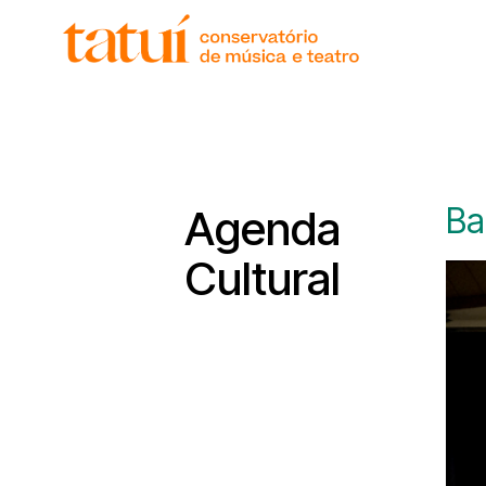
histór
gover
unida
regim
corpo
Ba
Agenda
Cultural