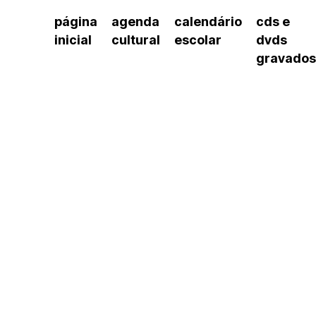
página
agenda
calendário
cds e
inicial
cultural
escolar
dvds
gravados