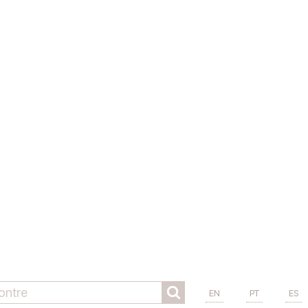
EN
PT
ES