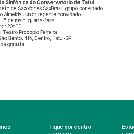
a Sinfônica do Conservatório de Tatuí
teto de Saxofones SaxBrasil, grupo convidado
o Almeida Júnior, regente convidado
 15 de maio, quarta-feira
rio: 20h00
l: Teatro Procópio Ferreira
São Bento, 415, Centro, Tatuí-SP
ada gratuita
omos
Fique por dentro
Estu