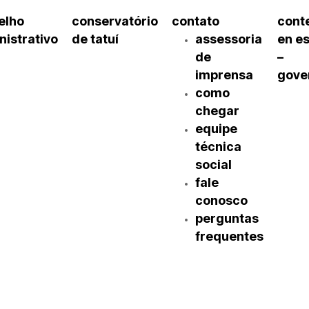
elho
conservatório
contato
cont
nistrativo
de tatuí
assessoria
en e
de
–
imprensa
gove
como
chegar
equipe
técnica
social
fale
conosco
perguntas
frequentes