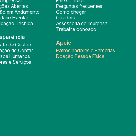
 ingressar
Fale Conosco
ições Abertas
Perguntas frequentes
ção em Andamento
Como chegar
dário Escolar
Ouvidoria
ficação Técnica
Assessoria de Imprensa
Trabalhe conosco
sparência
Apoie
rato de Gestão
tação de Contas
Patrocinadores e Parcerias
rsos Humanos
Doação Pessoa Física
ras e Serviços