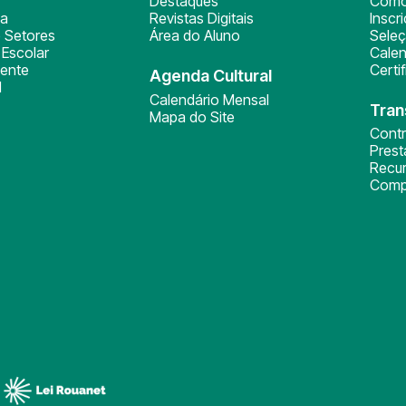
Destaques
Como
ça
Revistas Digitais
Inscr
 Setores
Área do Aluno
Sele
Escolar
Calen
ente
Certi
Agenda Cultural
l
Calendário Mensal
Tran
Mapa do Site
Cont
Pres
Recu
Comp