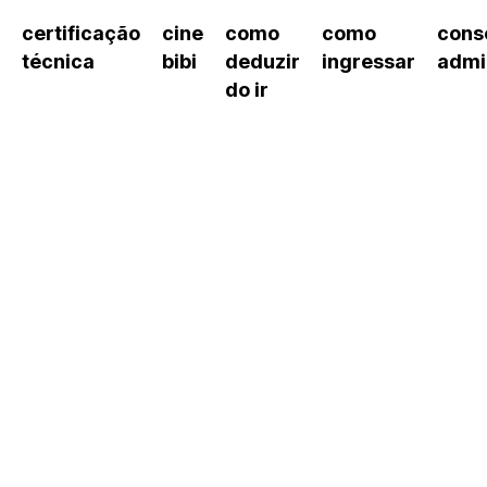
certificação
cine
como
como
cons
técnica
bibi
deduzir
ingressar
admi
do ir