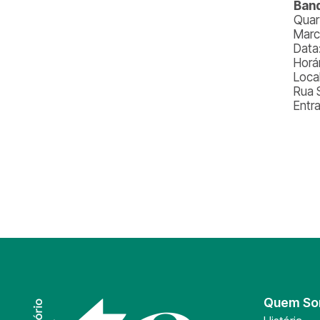
Band
Quar
Marc
Data:
Horá
Loca
Rua 
Entr
Quem S