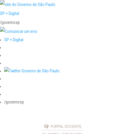
SP + Digital
/governosp
SP + Digital
/governosp
PORTAL DOCENTE