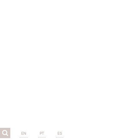
EN
PT
ES