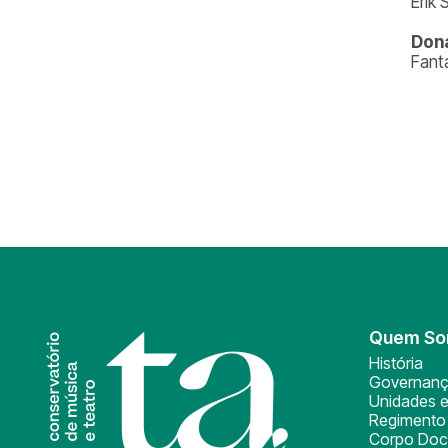
Erik
Don
Fant
Quem S
História
Governan
Unidades e
Regimento 
Corpo Doc