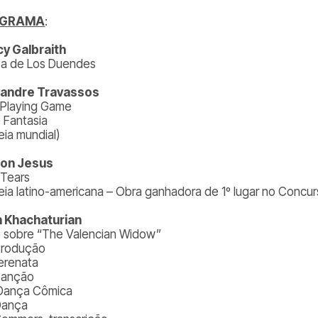
OGRAMA
:
y Galbraith
a de Los Duendes
xandre Travassos
 Playing Game
e Fantasia
eia mundial)
son Jesus
 Tears
reia latino-americana – Obra ganhadora de 1º lugar no Con
 Khachaturian
e sobre “The Valencian Widow”
ntrodução
Serenata
 Canção
 Dança Cômica
Dança