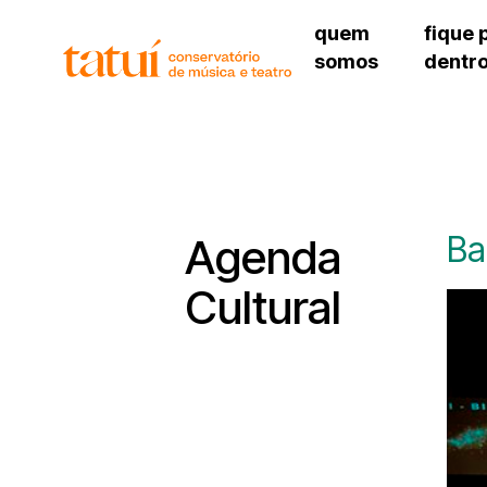
quem
fique 
somos
dentr
histórico
agenda cultural
governança
calendário escolar
unidades e setores
programas de conc
regimento escolar
revistas digitais
corpo docente
espaço estudantil
Ba
Agenda
Cultural