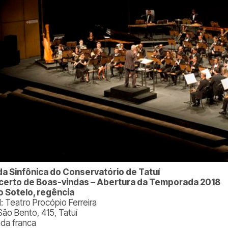
a Sinfônica do Conservatório de Tatuí
erto de Boas-vindas – Abertura da Temporada 2018
o Sotelo, regência
l: Teatro Procópio Ferreira
São Bento, 415, Tatuí
ada franca