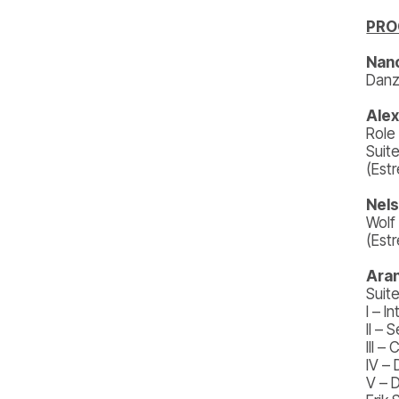
PR
Nanc
Danz
Ale
Role
Suit
(Estr
Nel
Wolf
(Est
Aran
Suit
I – I
II – 
III –
IV –
V – 