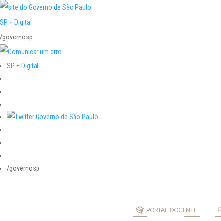
SP + Digital
/governosp
SP + Digital
/governosp
PORTAL DOCENTE