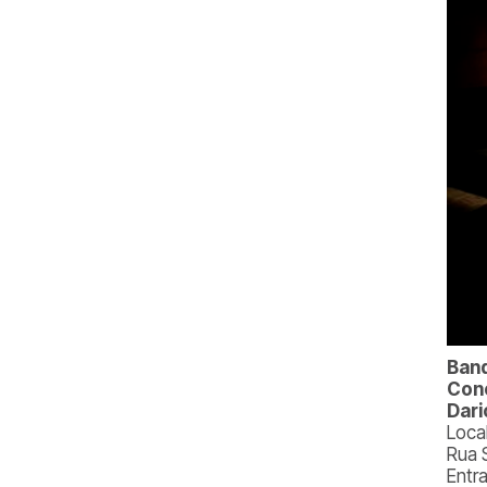
Band
Conc
Dari
Loca
Rua 
Entr