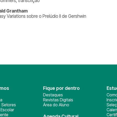
 Sommers, transcrição
ald Grantham
asy Variations sobre o Prelúdio II de Gershwin
omos
Fique por dentro
Estu
Destaques
Como
ça
Revistas Digitais
Inscr
 Setores
Área do Aluno
Sele
Escolar
Calen
ente
Certi
Agenda Cultural