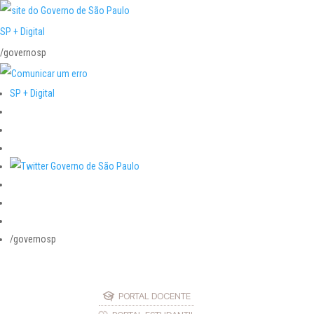
SP + Digital
/governosp
SP + Digital
/governosp
PORTAL DOCENTE