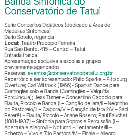
Banda Sinfônica do
Conservatório de Tatuí
Série Concertos Didáticos (dedicado à Área de
Madeiras Sinfônicas)
Dario Sotelo, regência
Local:
Teatro Procópio Ferreira
Rua São Bento, 415 – Centro – Tatuí
Entrada franca
Apresentação exclusiva a escolas e grupos
previamente agendados
Reservas:
eventos@conservatoriodetatui.org.br
Repertório a ser apresentado:
Philip Sparke – Pittsburg
Overture; Carl Wittrock (1966)- Spanish Dance para
Corninglês solo e Banda (Corninglês – Valquíria
Porciúncula); Jess Turner – Concertino Caboclo para
Flauta, Piccolo e Banda (I – Canção de Iara/II – Negrinho
do Pastoreio/III – Caipora/IV – Canção de Iara 2/V – Saci
Pererê) – Flauta/ Piccolo – Ariane Roseiro; Paul Fauchet
(1881-1937) – Sinfonia para Sopros e Percussão (I –
Abertura e Allegro/II – Noturno – Lentamente/III –
Scherzo – Vivo e Trio Pastoral/IV – Finale – Allegro