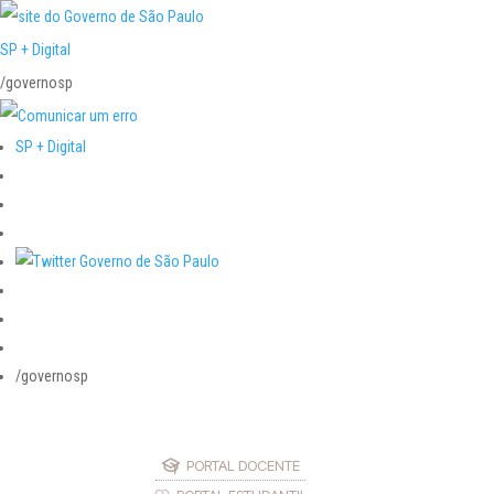
SP + Digital
/governosp
SP + Digital
/governosp
PORTAL DOCENTE