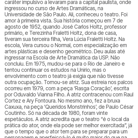
caráter impulsivo a levaram para a capital paulista, onde
ingressou no curso de Artes Dramáticas, na
Universidade de São Paulo. Ali, conheceu o teatro. Foi
amor à primeira vista. Sua história começou em 7 de
agosto de 1952, quando José Carlos Holtz, professor
primário, e Terezinha Fraletti Holtz, dona de casa,
tiveram sua terceira filha, Vera Lúcia Fraletti Holtz. Na
escola, Vera cursou o Normal, com especialização em
artes plásticas e desenho geométrico. Deu aulas até
ingressar na Escola de Arte Dramática da USP. Não
concluiu. Em 1975, mudou-se para o Rio de Janeiro e
tentou continuar os estudos na Unirio, mas o
envolvimento com o teatro já exigia que não tivesse
outra ocupação. Tornou-se atriz. Sua estreia nos palcos
ocorreu em 1979, com a peça ‘Rasga Coração’, escrita
por Oduvaldo Vianna Filho. A atriz contracenou com Raul
Cortez e Ary Fontoura. No mesmo ano, fez a bruxa
Caxuxa, na peça ‘Queridos Monstrinhos’, de Paulo César
Coutinho. Só na década de 1980, foram vinte
espetáculos. A atriz acredita que o teatro “é o local da
prática do ator, onde ela pode ser melhor exercitada”, já
que o tempo que o ator tem para se preparar para um
personagem e aperfeiçoá-lo é muito maior do que na