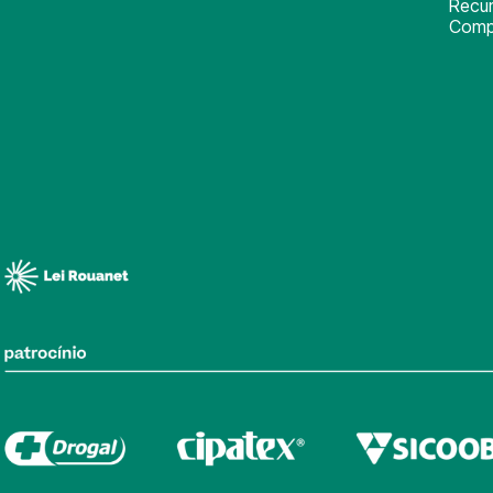
Recu
Comp