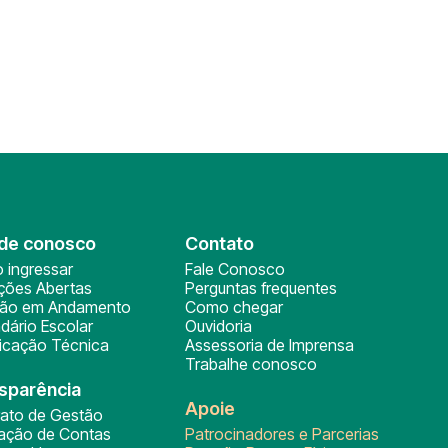
de conosco
Contato
 ingressar
Fale Conosco
ições Abertas
Perguntas frequentes
ção em Andamento
Como chegar
dário Escolar
Ouvidoria
ficação Técnica
Assessoria de Imprensa
Trabalhe conosco
sparência
Apoie
rato de Gestão
tação de Contas
Patrocinadores e Parcerias