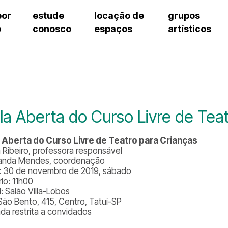
por
estude
locação de
grupos
o
conosco
espaços
artísticos
cursos regulares
bilheteria
teatro procópio ferreira
artes cênicas
grupos artísticos de bolsistas
fale cono
cursos livres
cursos regulares
salão villa-lobos
música
grupos pedagógicos – sede
ouvidoria 
cursos de aperfeiçoamento
cursos livres
erto
auditório unidade chiquinha gonzaga
processo seletivo
grupos pedagógicos – polo
pergunta
chiquinha gonzaga
cursos de aperfeiçoamento
orientações para locação
como che
a
visite o c
3
sceic-sp
la Aberta do Curso Livre de Tea
to
equipe té
josé do rio pardo
assessori
 Aberta do Curso Livre de Teatro para Crianças
trabalhe 
a Ribeiro, professora responsável
anda Mendes, coordenação
: 30 de novembro de 2019, sábado
io: 11h00
: Salão Villa-Lobos
São Bento, 415, Centro, Tatuí-SP
ada restrita a convidados