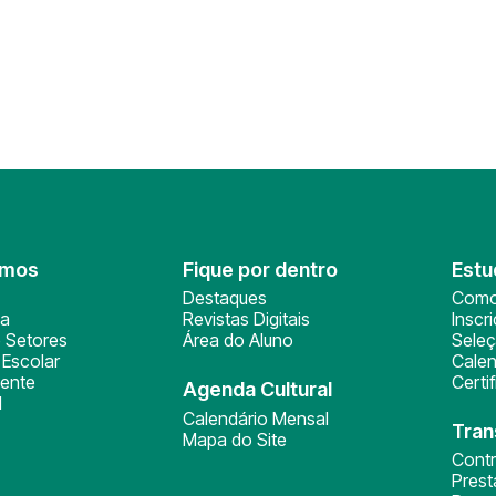
omos
Fique por dentro
Estu
Destaques
Como
ça
Revistas Digitais
Inscr
 Setores
Área do Aluno
Sele
Escolar
Calen
ente
Certi
Agenda Cultural
l
Calendário Mensal
Tran
Mapa do Site
Cont
Pres