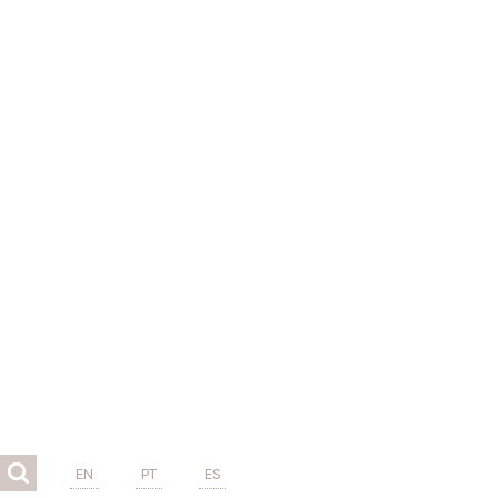
EN
PT
ES