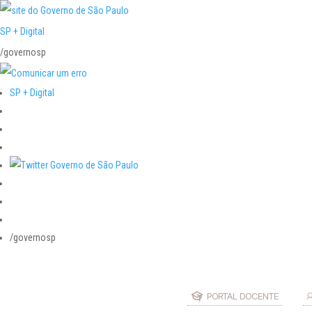
SP + Digital
/governosp
SP + Digital
/governosp
PORTAL DOCENTE