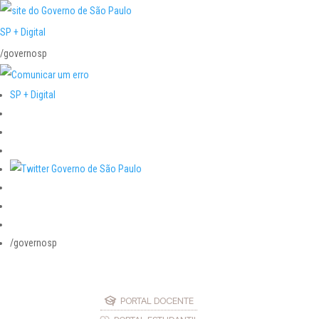
SP + Digital
/governosp
SP + Digital
/governosp
PORTAL DOCENTE