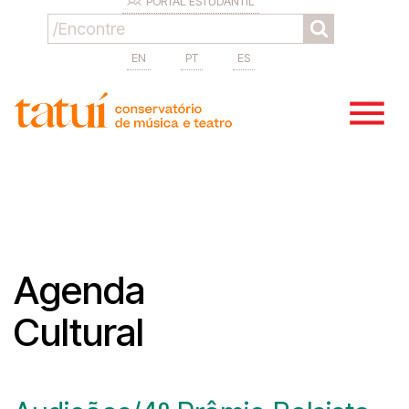
PORTAL ESTUDANTIL
EN
PT
ES
Agenda
Cultural