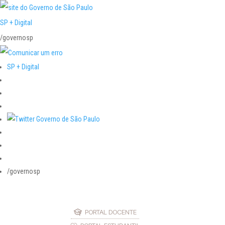
SP + Digital
/governosp
SP + Digital
/governosp
PORTAL DOCENTE