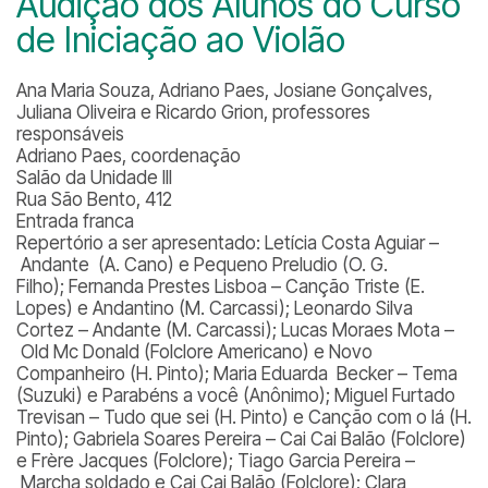
Audição dos Alunos do Curso
de Iniciação ao Violão
Ana Maria Souza, Adriano Paes, Josiane Gonçalves,
Juliana Oliveira e Ricardo Grion, professores
responsáveis
Adriano Paes, coordenação
Salão da Unidade III
Rua São Bento, 412
Entrada franca
Repertório a ser apresentado: Letícia Costa Aguiar –
Andante (A. Cano) e Pequeno Preludio (O. G.
Filho); Fernanda Prestes Lisboa – Canção Triste (E.
Lopes) e Andantino (M. Carcassi); Leonardo Silva
Cortez – Andante (M. Carcassi); Lucas Moraes Mota –
Old Mc Donald (Folclore Americano) e Novo
Companheiro (H. Pinto); Maria Eduarda Becker – Tema
(Suzuki) e Parabéns a você (Anônimo); Miguel Furtado
Trevisan – Tudo que sei (H. Pinto) e Canção com o lá (H.
Pinto); Gabriela Soares Pereira – Cai Cai Balão (Folclore)
e Frère Jacques (Folclore); Tiago Garcia Pereira –
Marcha soldado e Cai Cai Balão (Folclore); Clara