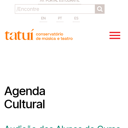
PORTAL ESTUDANTIL
EN
PT
ES
Agenda
Cultural