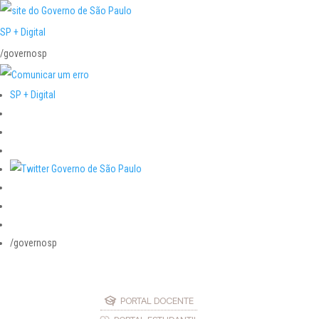
SP + Digital
/governosp
SP + Digital
/governosp
PORTAL DOCENTE