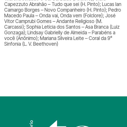
Capezzuto Abrahão – Tudo que sei (H. Pinto); Lucas Ian
Camargo Borges – Novo Companheiro (H. Pinto); Pedro
Macedo Paula – Onda vai, Onda vem (Folclore); José
Vitor Camprubi Gomes – Andante Religioso (M.
Carcassi); Sophia Letícia dos Santos – Asa Branca (Luiz
Gonzaga); Lindsay Gabrielly de Almeida – Parabéns a
você (Anônimo); Mariana Silveira Leite – Coral da 9°
Sinfonia (L. V. Beethoven)