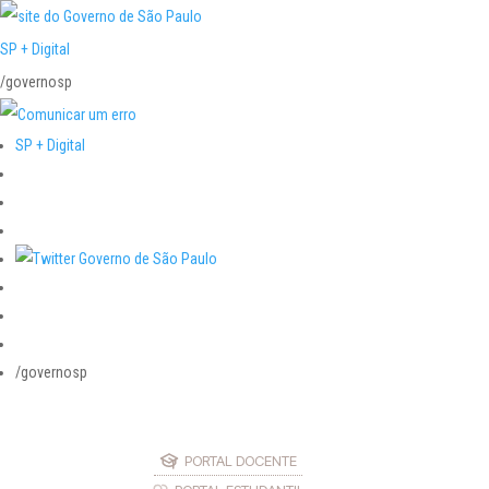
SP + Digital
/governosp
SP + Digital
/governosp
PORTAL DOCENTE