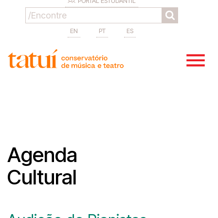
PORTAL ESTUDANTIL
EN
PT
ES
Agenda
Cultural