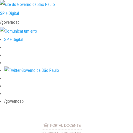
SP + Digital
/governosp
SP + Digital
/governosp
PORTAL DOCENTE