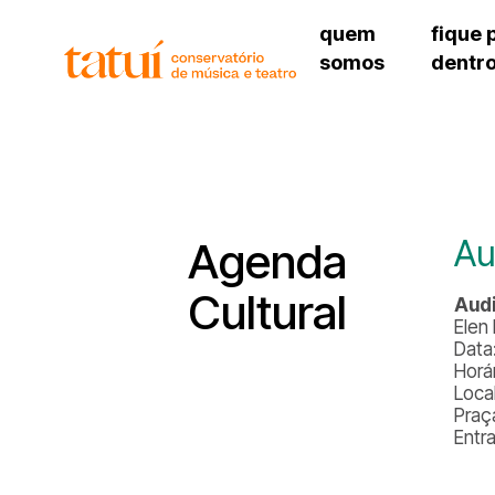
quem
fique 
somos
dentr
histórico
agenda cultural
governança
calendário escolar
unidades e setores
programas de conc
regimento escolar
revistas digitais
corpo docente
espaço estudantil
Au
Agenda
Cultural
Audi
Elen
Data
Horá
Loca
Praç
Entr