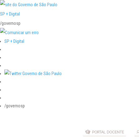
SP + Digital
/governosp
SP + Digital
/governosp
PORTAL DOCENTE