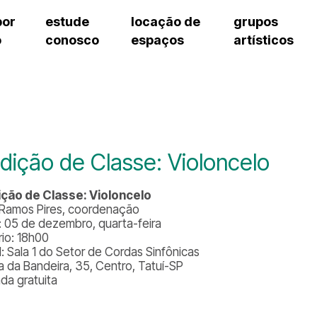
por
estude
locação de
grupos
o
conosco
espaços
artísticos
teatro procópio ferreira
artes cênicas
grupos artísticos de bolsistas
fale cono
salão villa-lobos
música
grupos pedagógicos – sede
pergunta
erto
auditório unidade chiquinha gonzaga
processo seletivo
grupos pedagógicos – polo
como che
orientações para locação
visite o c
equipe té
assessori
dição de Classe: Violoncelo
trabalhe 
ção de Classe: Violoncelo
 Ramos Pires, coordenação
: 05 de dezembro, quarta-feira
rio: 18h00
l: Sala 1 do Setor de Cordas Sinfônicas
a da Bandeira, 35, Centro, Tatuí-SP
ada gratuita