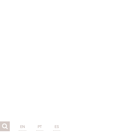
EN
PT
ES