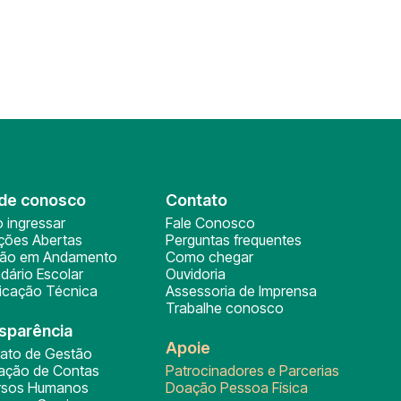
de conosco
Contato
 ingressar
Fale Conosco
ições Abertas
Perguntas frequentes
ção em Andamento
Como chegar
dário Escolar
Ouvidoria
ficação Técnica
Assessoria de Imprensa
Trabalhe conosco
sparência
Apoie
rato de Gestão
tação de Contas
Patrocinadores e Parcerias
rsos Humanos
Doação Pessoa Física