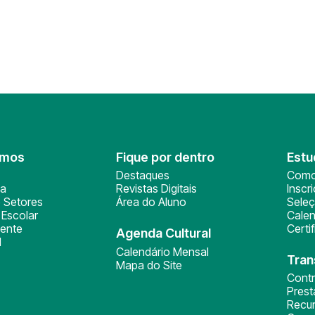
omos
Fique por dentro
Estu
Destaques
Como
ça
Revistas Digitais
Inscr
 Setores
Área do Aluno
Sele
Escolar
Calen
ente
Certi
Agenda Cultural
l
Calendário Mensal
Tran
Mapa do Site
Cont
Pres
Recu