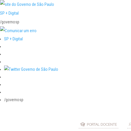
SP + Digital
/governosp
SP + Digital
/governosp
PORTAL DOCENTE