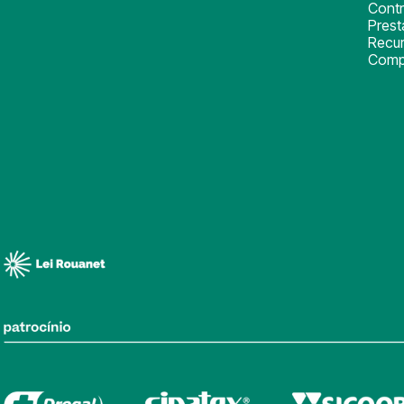
Cont
Pres
Recu
Comp