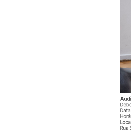
Audi
Débo
Data
Horá
Loca
Rua 