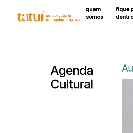
quem
fique 
somos
dentr
histórico
agenda cultural
governança
calendário escolar
unidades e setores
programas de conc
regimento escolar
revistas digitais
corpo docente
espaço estudantil
Au
Agenda
Cultural