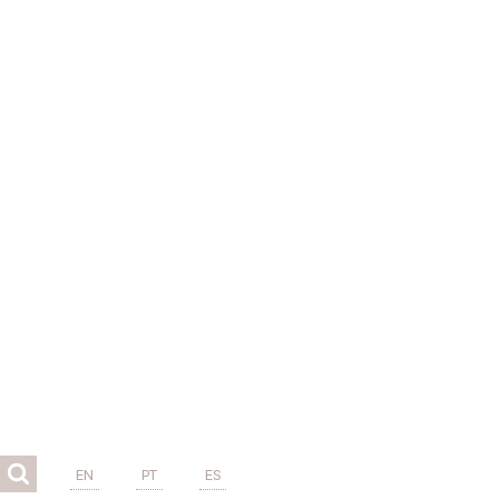
EN
PT
ES