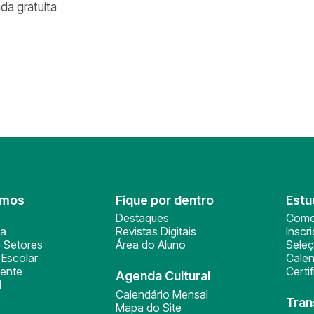
ada gratuita
omos
Fique por dentro
Estu
Destaques
Como
ça
Revistas Digitais
Inscr
 Setores
Área do Aluno
Sele
Escolar
Calen
ente
Certi
Agenda Cultural
l
Calendário Mensal
Tran
Mapa do Site