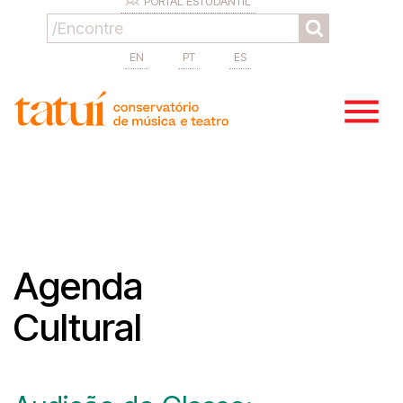
PORTAL ESTUDANTIL
EN
PT
ES
Agenda
Cultural