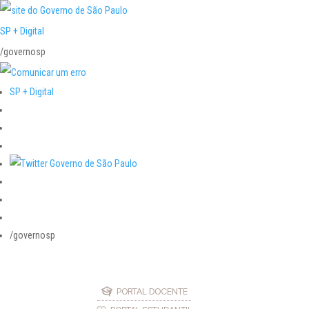
SP + Digital
/governosp
SP + Digital
/governosp
PORTAL DOCENTE