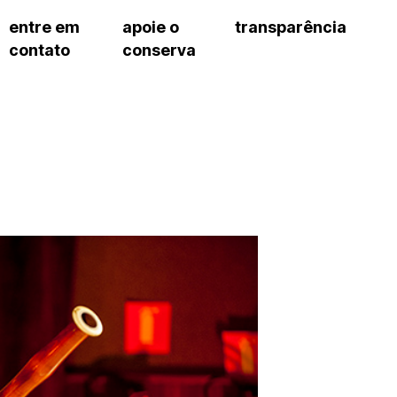
entre em
apoie o
transparência
contato
conserva
sco
patrocinadores e parcerias
contrato de gestão
s frequentes
doações de pessoa jurídica
prestação de contas
gar
doações de pessoa física
recursos humanos
onservatório
nota fiscal paulista (nfp)
compras e serviços
cnica social
a de imprensa
conosco