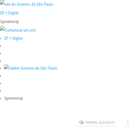
SP + Digital
/governosp
SP + Digital
/governosp
PORTAL DOCENTE