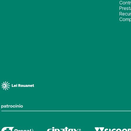
Cont
Pres
Recu
Comp