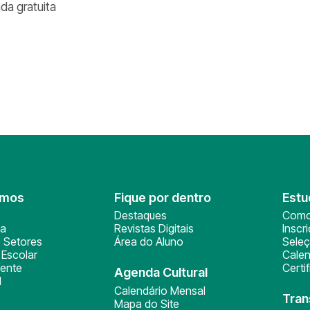
ada gratuita
omos
Fique por dentro
Estu
Destaques
Como
ça
Revistas Digitais
Inscr
 Setores
Área do Aluno
Sele
Escolar
Calen
ente
Certi
Agenda Cultural
l
Calendário Mensal
Tran
Mapa do Site