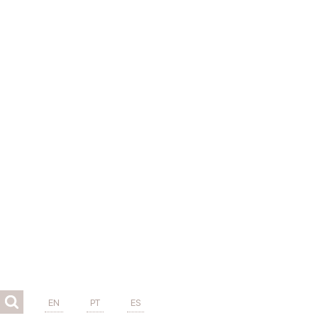
EN
PT
ES