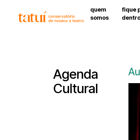
quem
fique 
somos
dentr
histórico
agenda cultural
governança
calendário escolar
unidades e setores
programas de conc
regimento escolar
revistas digitais
corpo docente
espaço estudantil
Au
Agenda
Cultural