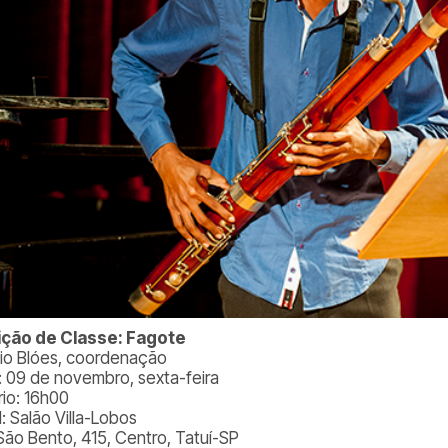
ção de Classe: Fagote
io Blóes, coordenação
: 09 de novembro, sexta-feira
rio: 16h00
: Salão Villa-Lobos
São Bento, 415, Centro, Tatuí-SP